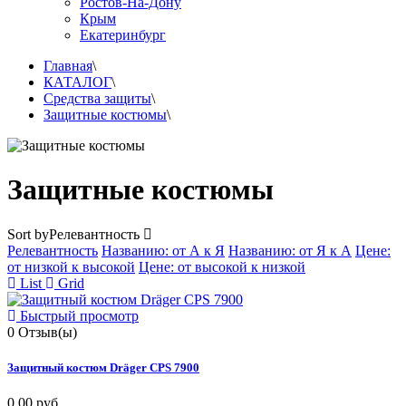
Ростов-На-Дону
Крым
Екатеринбург
Главная
\
КАТАЛОГ
\
Средства защиты
\
Защитные костюмы
\
Защитные костюмы
Sort by
Релевантность
Релевантность
Названию: от А к Я
Названию: от Я к А
Цене:
от низкой к высокой
Цене: от высокой к низкой
List
Grid
Быстрый просмотр
0
Отзыв(ы)
Защитный костюм Dräger CPS 7900
0,00 руб.