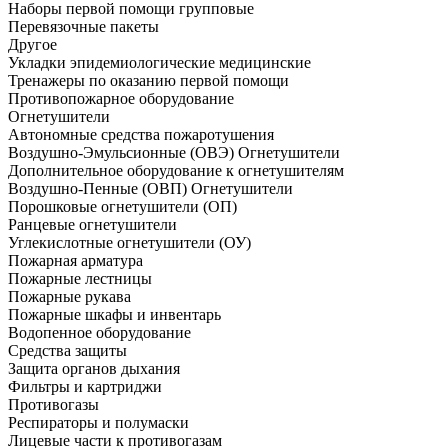
Наборы первой помощи групповые
Перевязочные пакеты
Другое
Укладки эпидемиологические медицинские
Тренажеры по оказанию первой помощи
Противопожарное оборудование
Огнетушители
Автономные средства пожаротушения
Воздушно-Эмульсионные (ОВЭ) Огнетушители
Дополнительное оборудование к огнетушителям
Воздушно-Пенные (ОВП) Огнетушители
Порошковые огнетушители (ОП)
Ранцевые огнетушители
Углекислотные огнетушители (ОУ)
Пожарная арматура
Пожарные лестницы
Пожарные рукава
Пожарные шкафы и инвентарь
Водопенное оборудование
Средства защиты
Защита органов дыхания
Фильтры и картриджи
Противогазы
Респираторы и полумаски
Лицевые части к противогазам