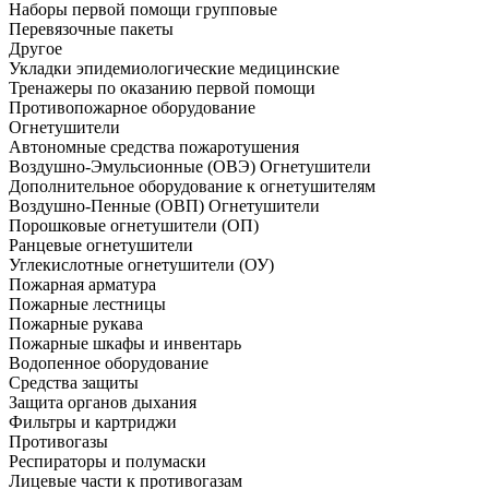
Наборы первой помощи групповые
Перевязочные пакеты
Другое
Укладки эпидемиологические медицинские
Тренажеры по оказанию первой помощи
Противопожарное оборудование
Огнетушители
Автономные средства пожаротушения
Воздушно-Эмульсионные (ОВЭ) Огнетушители
Дополнительное оборудование к огнетушителям
Воздушно-Пенные (ОВП) Огнетушители
Порошковые огнетушители (ОП)
Ранцевые огнетушители
Углекислотные огнетушители (ОУ)
Пожарная арматура
Пожарные лестницы
Пожарные рукава
Пожарные шкафы и инвентарь
Водопенное оборудование
Средства защиты
Защита органов дыхания
Фильтры и картриджи
Противогазы
Респираторы и полумаски
Лицевые части к противогазам