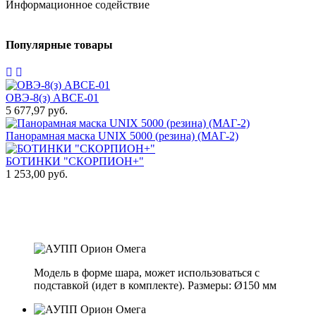
Информационное содействие
Популярные товары
ОВЭ-8(з) АВCЕ-01
5 677,97 руб.
1
Панорамная маска UNIX 5000 (резина) (МАГ-2)
БОТИНКИ "СКОРПИОН+"
7
1 253,00 руб.
П
т
1
Модель в форме шара, может использоваться с
подставкой (идет в комплекте). Размеры: Ø150 мм