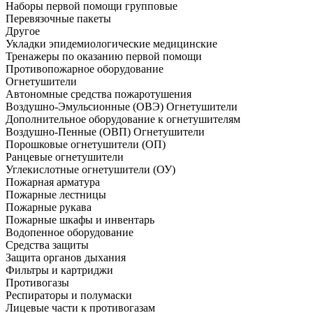
Наборы первой помощи групповые
Перевязочные пакеты
Другое
Укладки эпидемиологические медицинские
Тренажеры по оказанию первой помощи
Противопожарное оборудование
Огнетушители
Автономные средства пожаротушения
Воздушно-Эмульсионные (ОВЭ) Огнетушители
Дополнительное оборудование к огнетушителям
Воздушно-Пенные (ОВП) Огнетушители
Порошковые огнетушители (ОП)
Ранцевые огнетушители
Углекислотные огнетушители (ОУ)
Пожарная арматура
Пожарные лестницы
Пожарные рукава
Пожарные шкафы и инвентарь
Водопенное оборудование
Средства защиты
Защита органов дыхания
Фильтры и картриджи
Противогазы
Респираторы и полумаски
Лицевые части к противогазам