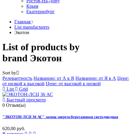
Ростов-На-Дону
Крым
Екатеринбург
Главная
\
List manufacturers
Экотон
List of products by
brand
Экотон
Sort by
Релевантность
Названию: от А к Я
Названию: от Я к А
Цене:
от низкой к высокой
Цене: от высокой к низкой
List
Grid
Быстрый просмотр
0
Отзыв(ы)
"ЭКОТОН-ЛСЦ 36 АС" лампа энергосберегающая светодиодная
620,00 руб.
В корзину