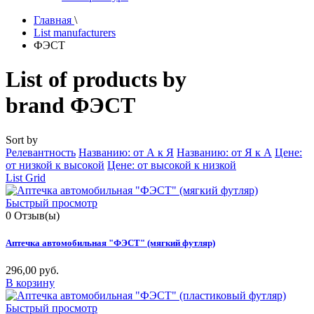
Главная
\
List manufacturers
ФЭСТ
List of products by
brand
ФЭСТ
Sort by
Релевантность
Названию: от А к Я
Названию: от Я к А
Цене:
от низкой к высокой
Цене: от высокой к низкой
List
Grid
Быстрый просмотр
0
Отзыв(ы)
Аптечка автомобильная "ФЭСТ" (мягкий футляр)
296,00 руб.
В корзину
Быстрый просмотр