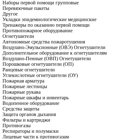
Наборы первой помощи групповые
Перевязочные пакеты
Другое
Укладки эпидемиологические медицинские
Тренажеры по оказанию первой помощи
Противопожарное оборудование
Огнетушители
Автономные средства пожаротушения
Воздушно-Эмульсионные (ОВЭ) Огнетушители
Дополнительное оборудование к огнетушителям
Воздушно-Пенные (ОВП) Огнетушители
Порошковые огнетушители (ОП)
Ранцевые огнетушители
Углекислотные огнетушители (ОУ)
Пожарная арматура
Пожарные лестницы
Пожарные рукава
Пожарные шкафы и инвентарь
Водопенное оборудование
Средства защиты
Защита органов дыхания
Фильтры и картриджи
Противогазы
Респираторы и полумаски
Лицевые части к противогазам