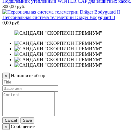
Подшлемник утепленный WINTER CAP для защитных касок.
1
800,00 руб.
Персональная система телеметрии Dräger Bodyguard II
3
0,00 руб.
Напишите обзор
×
Cancel
Save
Сообщение
×