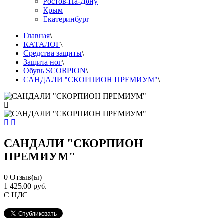
Ростов-На-Дону
Крым
Екатеринбург
Главная
\
КАТАЛОГ
\
Средства защиты
\
Защита ног
\
Обувь SCORPION
\
САНДАЛИ "СКОРПИОН ПРЕМИУМ"
\
САНДАЛИ "СКОРПИОН
ПРЕМИУМ"
0
Отзыв(ы)
1 425,00 руб.
С НДС