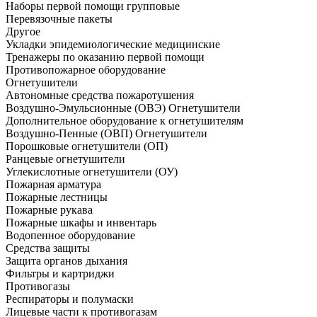
Наборы первой помощи групповые
Перевязочные пакеты
Другое
Укладки эпидемиологические медицинские
Тренажеры по оказанию первой помощи
Противопожарное оборудование
Огнетушители
Автономные средства пожаротушения
Воздушно-Эмульсионные (ОВЭ) Огнетушители
Дополнительное оборудование к огнетушителям
Воздушно-Пенные (ОВП) Огнетушители
Порошковые огнетушители (ОП)
Ранцевые огнетушители
Углекислотные огнетушители (ОУ)
Пожарная арматура
Пожарные лестницы
Пожарные рукава
Пожарные шкафы и инвентарь
Водопенное оборудование
Средства защиты
Защита органов дыхания
Фильтры и картриджи
Противогазы
Респираторы и полумаски
Лицевые части к противогазам