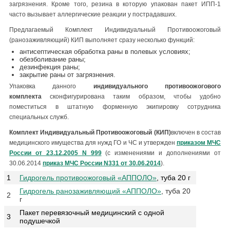
загрязнения. Кроме того, резина в которую упакован пакет ИПП-1
часто вызывает аллергические реакции у пострадавших.
Предлагаемый Комплект Индивидуальный Противоожоговый
(ранозаживляющий) КИП выполняет сразу несколько функций:
антисептическая обработка раны в полевых условиях;
обезболивание раны;
дезинфекция раны;
закрытие раны от загрязнения.
Упаковка данного
индивидуального противоожогового
комплекта
сконфигурирована таким образом, чтобы удобно
поместиться в штатную форменную экипировку сотрудника
специальных служб.
Комплект Индивидуальный Противоожоговый (КИП)
включен в состав
медицинского имущества для нужд ГО и ЧС и утвержден
приказом МЧС
России от 23.12.2005 N 999
(с изменениями и дополнениями от
30.06.2014
приказ МЧС России N331 от 30.06.2014
).
1
Гидрогель противоожоговый «АППОЛО»
, туба 20 г
Гидрогель ранозаживляющий «АППОЛО»
, туба 20
2
г
Пакет перевязочный медицинский с одной
3
подушечкой