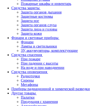
Пожарные шкафы и инвентарь
Средства защиты
Защита органов дыхания
Защитные костюмы
Защита ног
Защита органов слуха
Защита лица и головы
Защита кожи
Фонари и световые приборы
Фонари
Лампы и светильники
ЗУ, аккумуляторы, комплектующие
Средства спасения
При пожаре
При падении с высоты
На воде и при наводнении
Средства оповещения
Радиоточки
Сирены
Мегафоны
Приборы радиационной и химической разведки
Другие товары
Палатки
Продукция с хранения
Автомобилисту