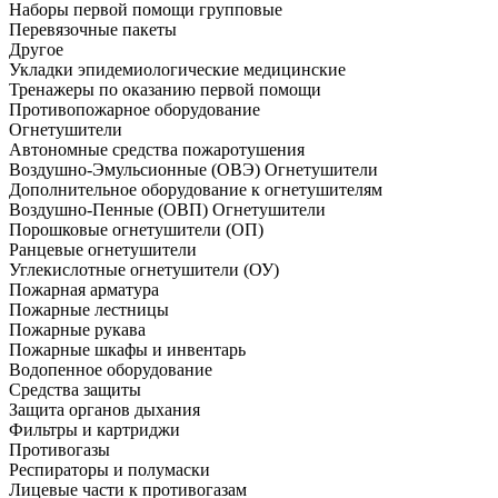
Наборы первой помощи групповые
Перевязочные пакеты
Другое
Укладки эпидемиологические медицинские
Тренажеры по оказанию первой помощи
Противопожарное оборудование
Огнетушители
Автономные средства пожаротушения
Воздушно-Эмульсионные (ОВЭ) Огнетушители
Дополнительное оборудование к огнетушителям
Воздушно-Пенные (ОВП) Огнетушители
Порошковые огнетушители (ОП)
Ранцевые огнетушители
Углекислотные огнетушители (ОУ)
Пожарная арматура
Пожарные лестницы
Пожарные рукава
Пожарные шкафы и инвентарь
Водопенное оборудование
Средства защиты
Защита органов дыхания
Фильтры и картриджи
Противогазы
Респираторы и полумаски
Лицевые части к противогазам