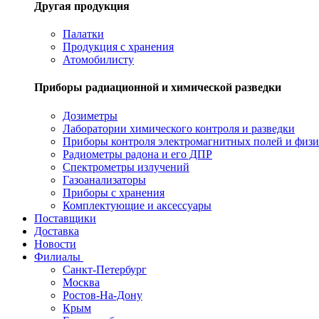
Другая продукция
Палатки
Продукция с хранения
Атомобилисту
Приборы радиационной и химической разведки
Дозиметры
Лаборатории химического контроля и разведки
Приборы контроля электромагнитных полей и физи
Радиометры радона и его ДПР
Спектрометры излучений
Газоанализаторы
Приборы с хранения
Комплектующие и аксессуары
Поставщики
Доставка
Новости
Филиалы
Санкт-Петербург
Москва
Ростов-На-Дону
Крым