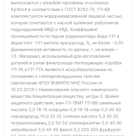
выпускается с резьбой горловины и колпачка:
Кр40х4 в соответствии с ГОСТ 8762-75. ГП-8В
комплектуется модернизированной лицевой частью,
которая сочетается с каской (шлемом) работников
подразделений МВД и УВД. Коэффициент
проницаемости по паром радионуклида йода-131 и
йодистого -131 метила при расход, %, не более - 0,01.
Динамическая активность по декану, г, не менее –
1,5. Материал, используемый для изготовления
деталей и узлов фильтрующе-поглощающих коробок
ГП-7К и ГП-7ТК являются искробезопасными по
отношению к газопаровоздушным смесям
(заключение ФГБУ ВНИИПО МЧС России от
10.02.2012г.) Наименование опасного химического
вещества Концентрация вещества, мг/дм 3 Время
защитного действия, мин ГП-7ВМТ ГП-8В синильная
кислота 5,0 18 18 хлорциан 5,0 18 18 хлор 5,0 40 40
сероводород 10,0 25 25 соляная кислота 5,0 20 20
тетраэтилсвинец 2,0 50 50 этилмеркаптан 5,0 40 40
нитробензол 5,0 40 40 фенол 0,2 200 200 фурфурол