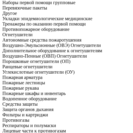
Наборы первой помощи групповые
Перевязочные пакеты
Другое
Укладки эпидемиологические медицинские
Тренажеры по оказанию первой помощи
Противопожарное оборудование
Огнетушители
Автономные средства пожаротушения
Воздушно-Эмульсионные (ОВЭ) Огнетушители
Дополнительное оборудование к огнетушителям
Воздушно-Пенные (ОВП) Огнетушители
Порошковые огнетушители (ОП)
Ранцевые огнетушители
Углекислотные огнетушители (ОУ)
Пожарная арматура
Пожарные лестницы
Пожарные рукава
Пожарные шкафы и инвентарь
Водопенное оборудование
Средства защиты
Защита органов дыхания
Фильтры и картриджи
Противогазы
Респираторы и полумаски
Лицевые части к противогазам