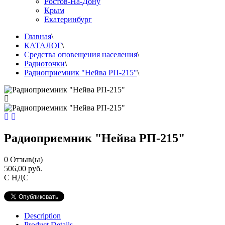
Ростов-На-Дону
Крым
Екатеринбург
Главная
\
КАТАЛОГ
\
Средства оповещения населения
\
Радиоточки
\
Радиоприемник "Нейва РП-215"
\
Радиоприемник "Нейва РП-215"
0
Отзыв(ы)
506,00 руб.
С НДС
Description
Product Details