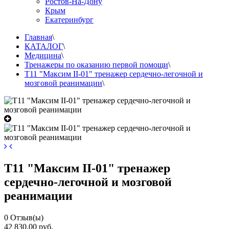
Ростов-На-Дону
Крым
Екатеринбург
Главная
\
КАТАЛОГ
\
Медицина
\
Тренажеры по оказанию первой помощи
\
Т11 "Максим II-01" тренажер сердечно-легочной и
мозговой реанимации
\
Т11 "Максим II-01" тренажер
сердечно-легочной и мозговой
реанимации
0
Отзыв(ы)
42 830,00 руб.