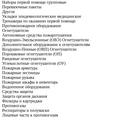
Наборы первой помощи групповые
Перевязочные пакеты
Другое
Укладки эпидемиологические медицинские
Тренажеры по оказанию первой помощи
Противопожарное оборудование
Огнетушители
Автономные средства пожаротушения
Воздушно-Эмульсионные (ОВЭ) Огнетушители
Дополнительное оборудование к огнетушителям
Воздушно-Пенные (ОВП) Огнетушители
Порошковые огнетушители (ОП)
Ранцевые огнетушители
Углекислотные огнетушители (ОУ)
Пожарная арматура
Пожарные лестницы
Пожарные рукава
Пожарные шкафы и инвентарь
Водопенное оборудование
Средства защиты
Защита органов дыхания
Фильтры и картриджи
Противогазы
Респираторы и полумаски
Лицевые части к противогазам