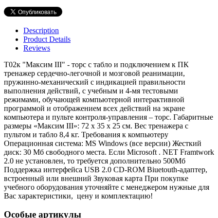
Description
Product Details
Reviews
Т02к "Максим III" - торс с табло и подключением к ПК
тренажер сердечно-легочной и мозговой реанимации,
пружинно-механический с индикацией правильности
выполнения действий, с учебным и 4-мя тестовыми
режимами, обучающей компьютерной интерактивной
программой и отображением всех действий на экране
компьютера и пульте контроля-управления – торс. Габаритные
размеры «Максим III»: 72 х 35 х 25 см. Вес тренажера с
пультом и табло 8,4 кг. Требования к компьютеру
Операционная система: MS Windows (все версии) Жесткий
диск: 30 Мб свободного места. Если Microsoft . NET Framtwork
2.0 не установлен, то требуется дополнительно 500Мб
Поддержка интерфейса USB 2.0 CD-ROM Biuetouth-адаптер,
встроенный или внешний Звуковая карта При покупке
учебного оборудования уточняйте с менеджером нужные для
Вас характеристики, цену и комплектацию!
Особые артикулы