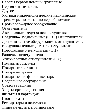
Наборы первой помощи групповые
Перевязочные пакеты
Другое
Укладки эпидемиологические медицинские
Тренажеры по оказанию первой помощи
Противопожарное оборудование
Огнетушители
Автономные средства пожаротушения
Воздушно-Эмульсионные (ОВЭ) Огнетушители
Дополнительное оборудование к огнетушителям
Воздушно-Пенные (ОВП) Огнетушители
Порошковые огнетушители (ОП)
Ранцевые огнетушители
Углекислотные огнетушители (ОУ)
Пожарная арматура
Пожарные лестницы
Пожарные рукава
Пожарные шкафы и инвентарь
Водопенное оборудование
Средства защиты
Защита органов дыхания
Фильтры и картриджи
Противогазы
Респираторы и полумаски
Лицевые части к противогазам