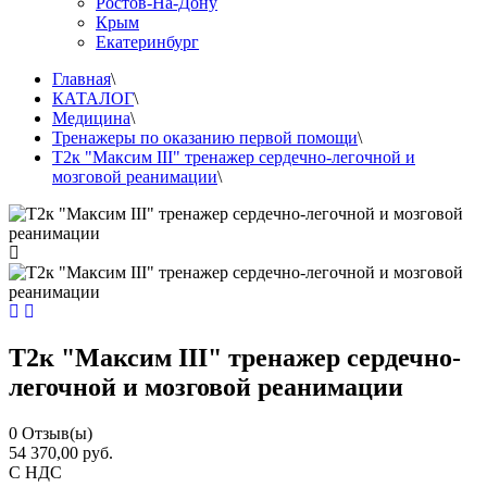
Ростов-На-Дону
Крым
Екатеринбург
Главная
\
КАТАЛОГ
\
Медицина
\
Тренажеры по оказанию первой помощи
\
Т2к "Максим III" тренажер сердечно-легочной и
мозговой реанимации
\
Т2к "Максим III" тренажер сердечно-
легочной и мозговой реанимации
0
Отзыв(ы)
54 370,00 руб.
С НДС