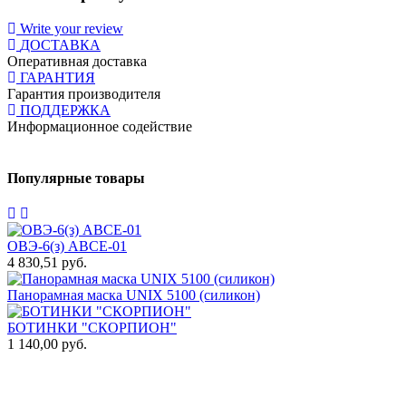
Write your review
ДОСТАВКА
Оперативная доставка
ГАРАНТИЯ
Гарантия производителя
ПОДДЕРЖКА
Информационное содействие
Популярные товары
ОВЭ-6(з) АВCЕ-01
4 830,51 руб.
1
Панорамная маска UNIX 5100 (силикон)
Т
2
БОТИНКИ "СКОРПИОН"
1 140,00 руб.
П
т
1